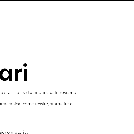
ari
vità. Tra i sintomi principali troviamo:
tracranica, come tossire, starnutire o
azione motoria.