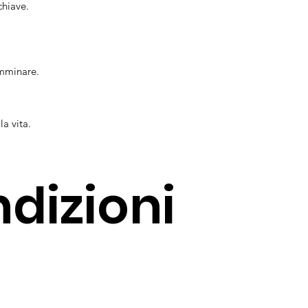
chiave.
amminare.
la vita.
dizioni