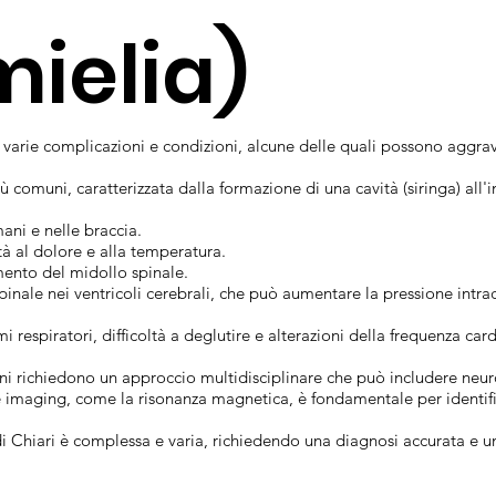
mielia)
 varie complicazioni e condizioni, alcune delle quali possono aggrava
ù comuni, caratterizzata dalla formazione di una cavità (siringa) all'
ani e nelle braccia.
ità al dolore e alla temperatura.
mento del midollo spinale.
inale nei ventricoli cerebrali, che può aumentare la pressione intra
i respiratori, difficoltà a deglutire e alterazioni della frequenza car
i richiedono un approccio multidisciplinare che può includere neuroch
ite imaging, come la risonanza magnetica, è fondamentale per identi
 di Chiari è complessa e varia, richiedendo una diagnosi accurata e u