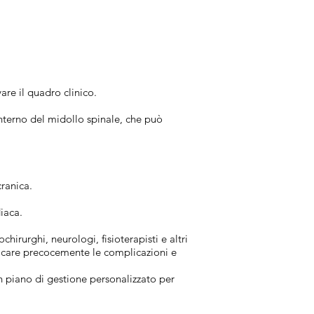
re il quadro clinico.
interno del midollo spinale, che può
cranica.
diaca.
irurghi, neurologi, fisioterapisti e altri
ficare precocemente le complicazioni e
n piano di gestione personalizzato per