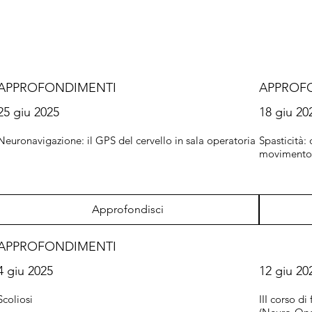
APPROFONDIMENTI
APPROF
25 giu 2025
18 giu 20
Neuronavigazione: il GPS del cervello in sala operatoria
Spasticità:
moviment
Approfondisci
APPROFONDIMENTI
4 giu 2025
12 giu 20
Scoliosi
III corso d