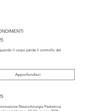
ONDIMENTI
25
 quando il corpo perde il controllo del
o
Approfondisci
25
i formazione Neurochirurgia Pediatrica