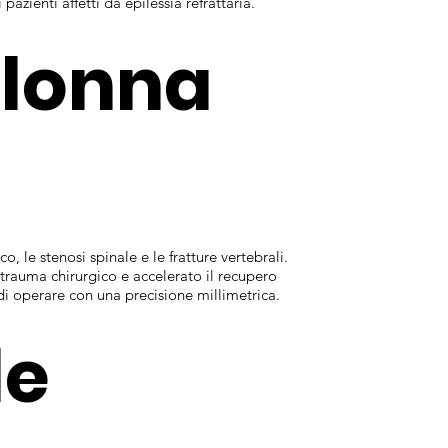
zienti affetti da epilessia refrattaria.
olonna
, le stenosi spinale e le fratture vertebrali.
trauma chirurgico e accelerato il recupero
di operare con una precisione millimetrica.
le