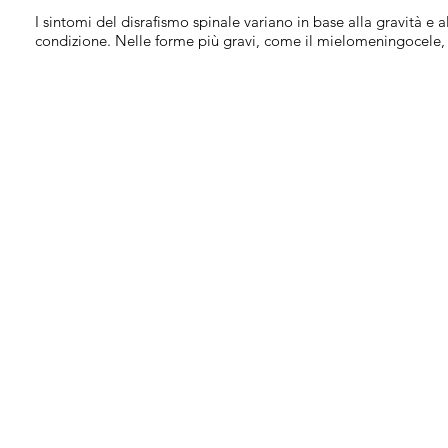
I sintomi del disrafismo spinale variano in base alla gravità e a
condizione. Nelle forme più gravi, come il mielomeningocele, 
- Disabilità motoria (difficoltà nel camminare o paralisi parzial
- Problemi sensoriali (perdita di sensibilità).
- Incontinenza urinaria e fecale.
- Idrocefalo, nei casi associati.
La diagnosi si basa su ecografie prenatali e tecniche di imag
e la tomografia computerizzata. Il trattamento dipende dal tip
- Chirurgia prenatale o post-natale per chiudere la fessura nel
ulteriori danni.
- Fisioterapia e supporti ortopedici per migliorare la mobilità e
- Shunt ventricolo-peritoneali per il trattamento dell'idrocefalo
Conclusion