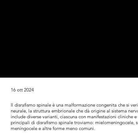
16 ott 2024
Il disrafismo spinale è una malformazione congenita che si veri
neurale, la struttura embrionale che dà origine al sistema ner
include diverse varianti, ciascuna con manifestazioni cliniche e gr
principali di disrafismo spinale troviamo: mielomeningocele, s
meningocele e altre forme meno comuni.