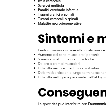
Ictus cerebrale
Sclerosi multipla
Paralisi cerebrale infantile
Traumi cranici o spinali
Tumori cerebrali o spinali
Malattie neurodegenerative
Sintomi e 
I sintomi variano in base alla localizzazion
Aumento del tono muscolare (ipertonia)
Spasmi o scatti muscolari involontari
Dolore o crampi muscolari
Difficoltà nei movimenti fini o volontari
Deformità articolari a lungo termine (se non
Difficoltà nell’igiene personale, nell’abbi
Conseguenze
La spasticità può interferire con
l’autonomia