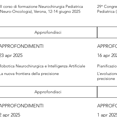
III corso di formazione Neurochirurgia Pediatrica
29° Congre
(Neuro-Oncologia), Verona, 12-14 giugno 2025
Pediatrica 
Approfondisci
APPROFONDIMENTI
APPROF
23 apr 2025
16 apr 20
Robotica Neurochirurgica e Intelligenza Artificiale
Pianificazio
La nuova frontiera della precisione
L’evoluzion
precisione
Approfondisci
APPROFONDIMENTI
APPROF
2 apr 2025
1 apr 202