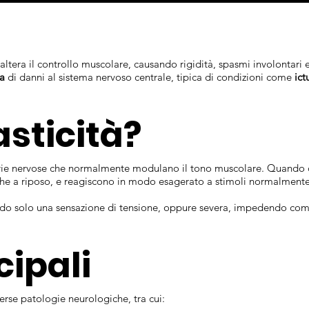
ltera il controllo muscolare, causando rigidità, spasmi involontari 
ca
di danni al sistema nervoso centrale, tipica di condizioni come
ict
asticità?
le vie nervose che normalmente modulano il tono muscolare. Quando
che a riposo, e reagiscono in modo esagerato a stimoli normalmente
ndo solo una sensazione di tensione, oppure severa, impedendo co
cipali
erse patologie neurologiche, tra cui: