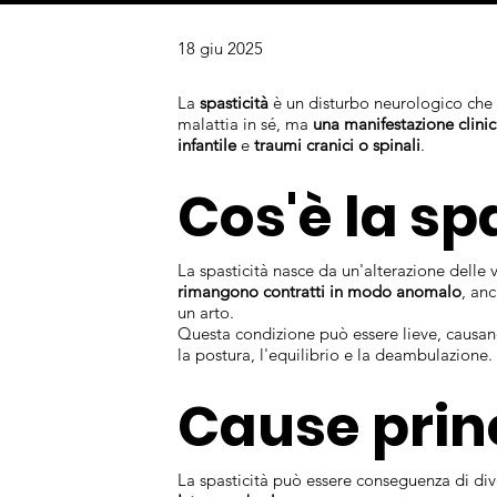
18 giu 2025
La
spasticità
è un disturbo neurologico che a
malattia in sé, ma
una manifestazione clini
infantile
e
traumi cranici o spinali
.
Cos'è la sp
La spasticità nasce da un'alterazione del
rimangono contratti in modo anomalo
, an
un arto.
Questa condizione può essere lieve, causa
la postura, l'equilibrio e la deambulazione.
Cause prin
La spasticità può essere conseguenza di div