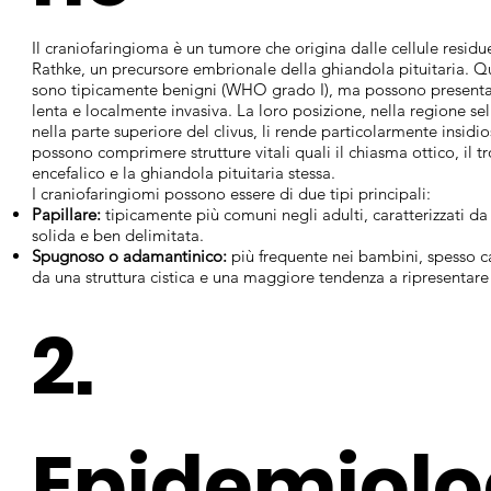
Il craniofaringioma è un tumore che origina dalle cellule residu
Rathke, un precursore embrionale della ghiandola pituitaria. Q
sono tipicamente benigni (WHO grado I), ma possono presentar
lenta e localmente invasiva. La loro posizione, nella regione sel
nella parte superiore del clivus, li rende particolarmente insidio
possono comprimere strutture vitali quali il chiasma ottico, il t
encefalico e la ghiandola pituitaria stessa.
I craniofaringiomi possono essere di due tipi principali:
Papillare:
tipicamente più comuni negli adulti, caratterizzati da
solida e ben delimitata.
Spugnoso o adamantinico:
più frequente nei bambini, spesso ca
da una struttura cistica e una maggiore tendenza a ripresentare 
2.
Epidemiolo