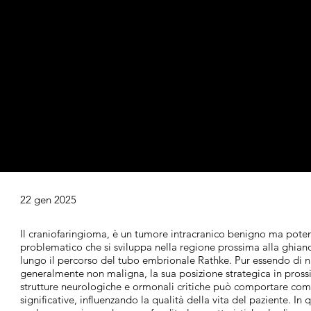
22 gen 2025
Il craniofaringioma, è un tumore intracranico benigno ma pote
problematico che si sviluppa nella regione prossima alla ghiand
lungo il percorso del tubo embrionale Rathke. Pur essendo di n
generalmente non maligna, la sua posizione strategica in pross
strutture neurologiche e ormonali critiche può comportare com
significative, influenzando la qualità della vita del paziente. In 