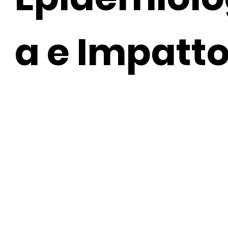
a e Impatt
Clinico
Il craniofaringioma rappresenta circa il 2-5% di tutti i tumori ce
adulti e una percentuale maggiore nei bambini. Sebbene siano
benigni, la loro posizione e la possibilità di interferire con le fu
neurologiche e ormonali le rendono una patologia clinicamente 
sintomi possono variare notevolmente in base alle dimensioni 
alla sua localizzazione, con effetti che spaziano da lievi alterazio
gravi deficit neurologici e endocrini.