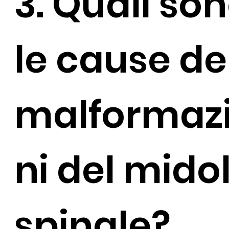
3. Quali so
le cause de
malformaz
ni del mido
spinale?